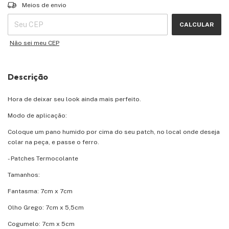
Entregas para o CEP:
ALTERAR CEP
Meios de envio
CALCULAR
Não sei meu CEP
Descrição
Hora de deixar seu look ainda mais perfeito.
Modo de aplicação:
Coloque um pano humido por cima do seu patch, no local onde deseja
colar na peça, e passe o ferro.
- Patches Termocolante
Tamanhos:
Fantasma: 7cm x 7cm
Olho Grego: 7cm x 5,5cm
Cogumelo: 7cm x 5cm