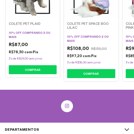
COLETE PET PLAID
COLETE PET SPACE BOO
COLE
LILAC
PINK
10% OFF
COMPRANDO 2 OU
10% OFF
COMPRANDO 2 OU
10% 
MAIS
MAIS
MAIS
R$87,00
R$108,00
R$
R$135,00
R$78,30
com
Pix
R$97,20
com
Pix
R$8
3
x
de
R$29,00
sem juros
3
x
de
R$36,00
sem juros
3
x
de
COMPRAR
COMPRAR
DEPARTAMENTOS