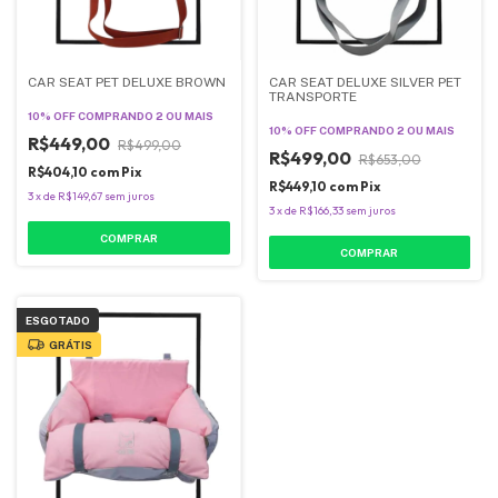
CAR SEAT PET DELUXE BROWN
CAR SEAT DELUXE SILVER PET
TRANSPORTE
10% OFF
COMPRANDO 2 OU MAIS
10% OFF
COMPRANDO 2 OU MAIS
R$449,00
R$499,00
R$499,00
R$653,00
R$404,10
com
Pix
R$449,10
com
Pix
3
x
de
R$149,67
sem juros
3
x
de
R$166,33
sem juros
COMPRAR
COMPRAR
ESGOTADO
GRÁTIS