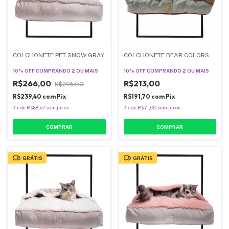
COLCHONETE PET SNOW GRAY
COLCHONETE BEAR COLORS
10% OFF
COMPRANDO 2 OU MAIS
10% OFF
COMPRANDO 2 OU MAIS
R$266,00
R$213,00
R$296,00
R$239,40
com
Pix
R$191,70
com
Pix
3
x
de
R$88,67
sem juros
3
x
de
R$71,00
sem juros
COMPRAR
COMPRAR
GRÁTIS
GRÁTIS