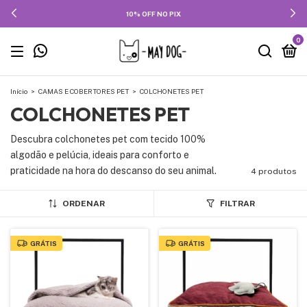
10% OFF NO PIX
0
Início
>
CAMAS E COBERTORES PET
>
COLCHONETES PET
COLCHONETES PET
Descubra colchonetes pet com tecido 100%
algodão e pelúcia, ideais para conforto e
praticidade na hora do descanso do seu animal.
4 produtos
ORDENAR
FILTRAR
GRÁTIS
GRÁTIS