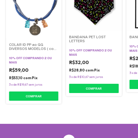
BANDANA PET LOST
BAN
LETTERS
COLAR ID PP ao GG
10% 
DIVERSOS MODELOS ( com
10% OFF
COMPRANDO 2 OU
MAIS
medalha)
MAIS
R$
10% OFF
COMPRANDO 2 OU
R$32,00
MAIS
R$1
R$59,00
R$28,80
com
Pix
3
x
de
3
x
de
R$10,67
sem juros
R$53,10
com
Pix
3
x
de
R$19,67
sem juros
COMPRAR
COMPRAR