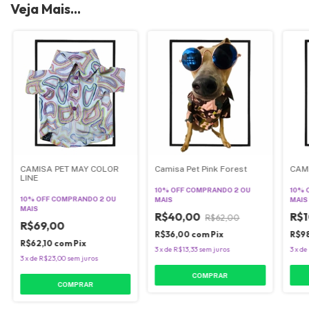
Veja Mais...
CAMISA PET MAY COLOR
Camisa Pet Pink Forest
CAM
LINE
10% OFF
COMPRANDO 2 OU
10% 
10% OFF
COMPRANDO 2 OU
MAIS
MAIS
MAIS
R$40,00
R$1
R$62,00
R$69,00
R$36,00
com
Pix
R$9
R$62,10
com
Pix
3
x
de
R$13,33
sem juros
3
x
de
3
x
de
R$23,00
sem juros
COMPRAR
COMPRAR